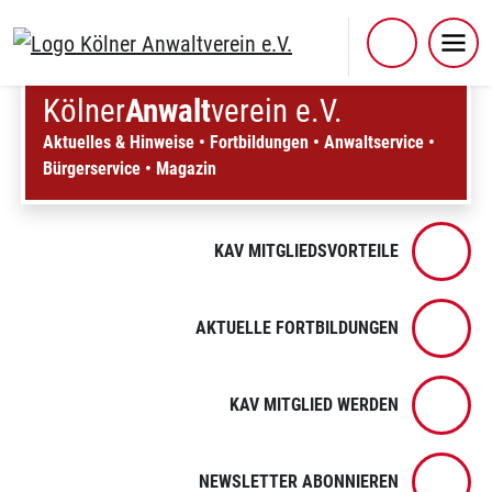
Skip
to
content
Kölner
Anwalt
verein e.V.
Aktuelles & Hinweise
•
Fortbildungen
•
Anwaltservice
•
Bürgerservice
•
Magazin
KAV MITGLIEDSVORTEILE
AKTUELLE FORTBILDUNGEN
KAV MITGLIED WERDEN
NEWSLETTER ABONNIEREN