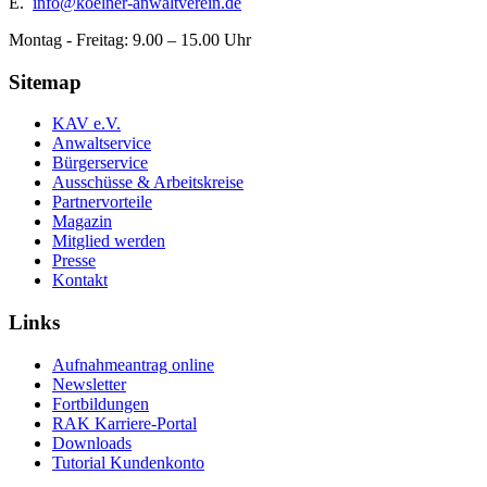
E.
info@koelner-anwaltverein.de
Montag - Freitag: 9.00 – 15.00 Uhr
Sitemap
KAV e.V.
Anwaltservice
Bürgerservice
Ausschüsse & Arbeitskreise
Partnervorteile
Magazin
Mitglied werden
Presse
Kontakt
Links
Aufnahmeantrag online
Newsletter
Fortbildungen
RAK Karriere-Portal
Downloads
Tutorial Kundenkonto