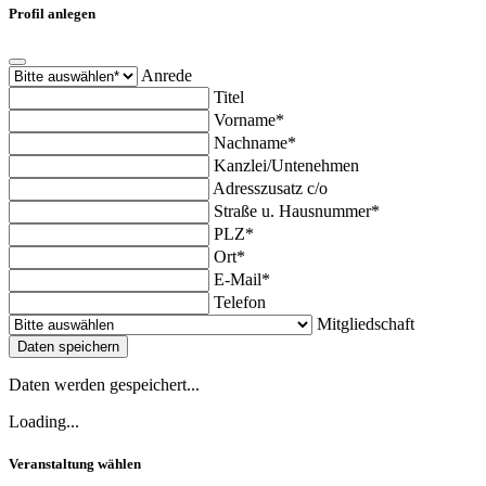
Profil anlegen
Anrede
Titel
Vorname*
Nachname*
Kanzlei/Untenehmen
Adresszusatz c/o
Straße u. Hausnummer*
PLZ*
Ort*
E-Mail*
Telefon
Mitgliedschaft
Daten speichern
Daten werden gespeichert...
Loading...
Veranstaltung wählen