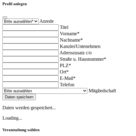
Profil anlegen
Anrede
Titel
Vorname*
Nachname*
Kanzlei/Untenehmen
Adresszusatz c/o
Straße u. Hausnummer*
PLZ*
Ort*
E-Mail*
Telefon
Mitgliedschaft
Daten speichern
Daten werden gespeichert...
Loading...
Veranstaltung wählen