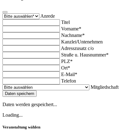
Anrede
Titel
Vorname*
Nachname*
Kanzlei/Untenehmen
Adresszusatz c/o
Straße u. Hausnummer*
PLZ*
Ort*
E-Mail*
Telefon
Mitgliedschaft
Daten speichern
Daten werden gespeichert...
Loading...
Veranstaltung wählen