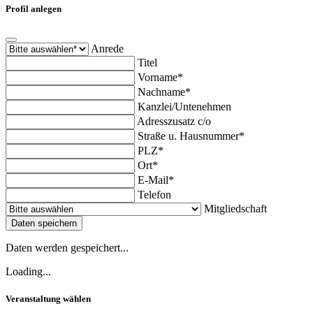
Profil anlegen
Anrede
Titel
Vorname*
Nachname*
Kanzlei/Untenehmen
Adresszusatz c/o
Straße u. Hausnummer*
PLZ*
Ort*
E-Mail*
Telefon
Mitgliedschaft
Daten speichern
Daten werden gespeichert...
Loading...
Veranstaltung wählen