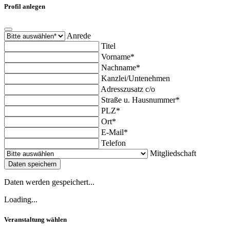
Profil anlegen
Anrede
Titel
Vorname*
Nachname*
Kanzlei/Untenehmen
Adresszusatz c/o
Straße u. Hausnummer*
PLZ*
Ort*
E-Mail*
Telefon
Mitgliedschaft
Daten speichern
Daten werden gespeichert...
Loading...
Veranstaltung wählen