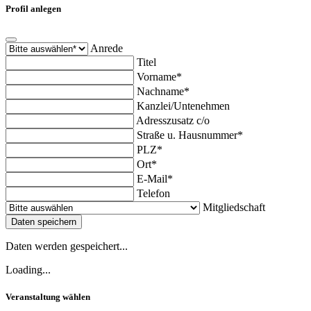
Profil anlegen
Anrede
Titel
Vorname*
Nachname*
Kanzlei/Untenehmen
Adresszusatz c/o
Straße u. Hausnummer*
PLZ*
Ort*
E-Mail*
Telefon
Mitgliedschaft
Daten speichern
Daten werden gespeichert...
Loading...
Veranstaltung wählen