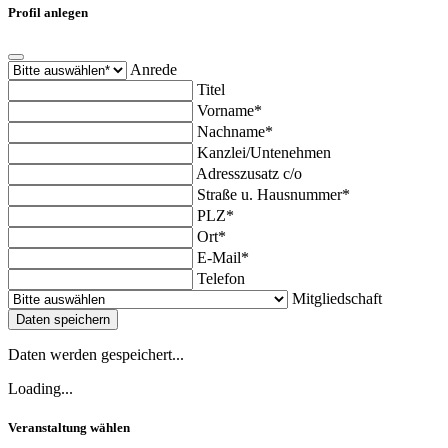
Profil anlegen
Anrede
Titel
Vorname*
Nachname*
Kanzlei/Untenehmen
Adresszusatz c/o
Straße u. Hausnummer*
PLZ*
Ort*
E-Mail*
Telefon
Mitgliedschaft
Daten speichern
Daten werden gespeichert...
Loading...
Veranstaltung wählen