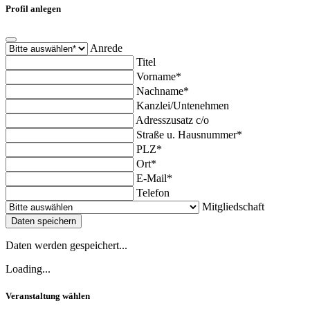
Profil anlegen
Anrede
Titel
Vorname*
Nachname*
Kanzlei/Untenehmen
Adresszusatz c/o
Straße u. Hausnummer*
PLZ*
Ort*
E-Mail*
Telefon
Mitgliedschaft
Daten speichern
Daten werden gespeichert...
Loading...
Veranstaltung wählen