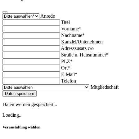
Anrede
Titel
Vorname*
Nachname*
Kanzlei/Untenehmen
Adresszusatz c/o
Straße u. Hausnummer*
PLZ*
Ort*
E-Mail*
Telefon
Mitgliedschaft
Daten speichern
Daten werden gespeichert...
Loading...
Veranstaltung wählen