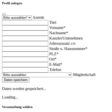
Profil anlegen
Anrede
Titel
Vorname*
Nachname*
Kanzlei/Untenehmen
Adresszusatz c/o
Straße u. Hausnummer*
PLZ*
Ort*
E-Mail*
Telefon
Mitgliedschaft
Daten speichern
Daten werden gespeichert...
Loading...
Veranstaltung wählen