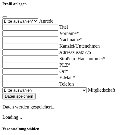
Profil anlegen
Anrede
Titel
Vorname*
Nachname*
Kanzlei/Untenehmen
Adresszusatz c/o
Straße u. Hausnummer*
PLZ*
Ort*
E-Mail*
Telefon
Mitgliedschaft
Daten speichern
Daten werden gespeichert...
Loading...
Veranstaltung wählen