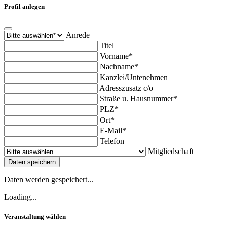
Profil anlegen
Anrede
Titel
Vorname*
Nachname*
Kanzlei/Untenehmen
Adresszusatz c/o
Straße u. Hausnummer*
PLZ*
Ort*
E-Mail*
Telefon
Mitgliedschaft
Daten speichern
Daten werden gespeichert...
Loading...
Veranstaltung wählen