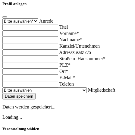
Profil anlegen
Anrede
Titel
Vorname*
Nachname*
Kanzlei/Untenehmen
Adresszusatz c/o
Straße u. Hausnummer*
PLZ*
Ort*
E-Mail*
Telefon
Mitgliedschaft
Daten speichern
Daten werden gespeichert...
Loading...
Veranstaltung wählen