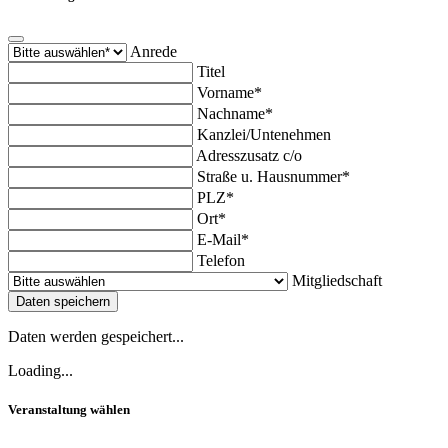
Anrede
Titel
Vorname*
Nachname*
Kanzlei/Untenehmen
Adresszusatz c/o
Straße u. Hausnummer*
PLZ*
Ort*
E-Mail*
Telefon
Mitgliedschaft
Daten speichern
Daten werden gespeichert...
Loading...
Veranstaltung wählen