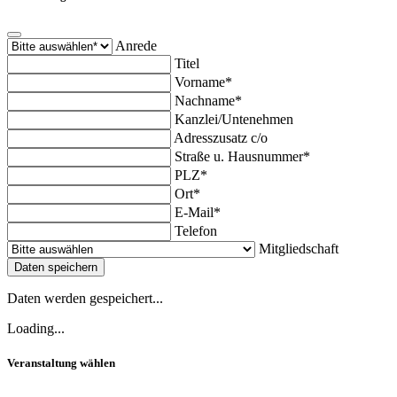
Anrede
Titel
Vorname*
Nachname*
Kanzlei/Untenehmen
Adresszusatz c/o
Straße u. Hausnummer*
PLZ*
Ort*
E-Mail*
Telefon
Mitgliedschaft
Daten speichern
Daten werden gespeichert...
Loading...
Veranstaltung wählen