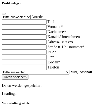
Profil anlegen
Anrede
Titel
Vorname*
Nachname*
Kanzlei/Untenehmen
Adresszusatz c/o
Straße u. Hausnummer*
PLZ*
Ort*
E-Mail*
Telefon
Mitgliedschaft
Daten speichern
Daten werden gespeichert...
Loading...
Veranstaltung wählen