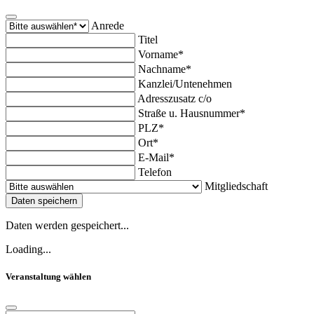
Anrede
Titel
Vorname*
Nachname*
Kanzlei/Untenehmen
Adresszusatz c/o
Straße u. Hausnummer*
PLZ*
Ort*
E-Mail*
Telefon
Mitgliedschaft
Daten speichern
Daten werden gespeichert...
Loading...
Veranstaltung wählen