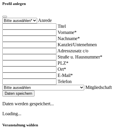
Profil anlegen
Anrede
Titel
Vorname*
Nachname*
Kanzlei/Untenehmen
Adresszusatz c/o
Straße u. Hausnummer*
PLZ*
Ort*
E-Mail*
Telefon
Mitgliedschaft
Daten speichern
Daten werden gespeichert...
Loading...
Veranstaltung wählen