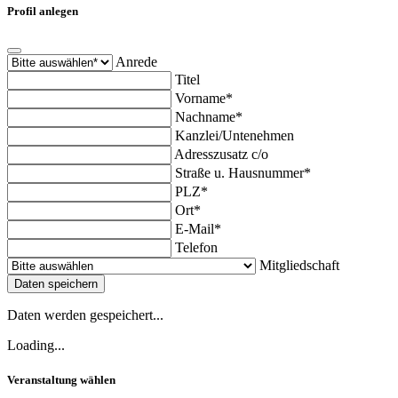
Profil anlegen
Anrede
Titel
Vorname*
Nachname*
Kanzlei/Untenehmen
Adresszusatz c/o
Straße u. Hausnummer*
PLZ*
Ort*
E-Mail*
Telefon
Mitgliedschaft
Daten speichern
Daten werden gespeichert...
Loading...
Veranstaltung wählen