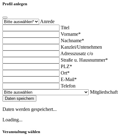
Profil anlegen
Anrede
Titel
Vorname*
Nachname*
Kanzlei/Untenehmen
Adresszusatz c/o
Straße u. Hausnummer*
PLZ*
Ort*
E-Mail*
Telefon
Mitgliedschaft
Daten speichern
Daten werden gespeichert...
Loading...
Veranstaltung wählen