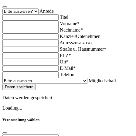
Anrede
Titel
Vorname*
Nachname*
Kanzlei/Untenehmen
Adresszusatz c/o
Straße u. Hausnummer*
PLZ*
Ort*
E-Mail*
Telefon
Mitgliedschaft
Daten speichern
Daten werden gespeichert...
Loading...
Veranstaltung wählen