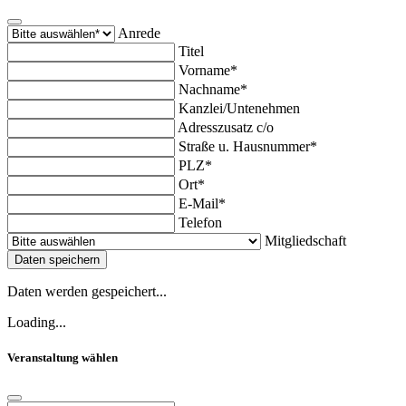
Anrede
Titel
Vorname*
Nachname*
Kanzlei/Untenehmen
Adresszusatz c/o
Straße u. Hausnummer*
PLZ*
Ort*
E-Mail*
Telefon
Mitgliedschaft
Daten speichern
Daten werden gespeichert...
Loading...
Veranstaltung wählen