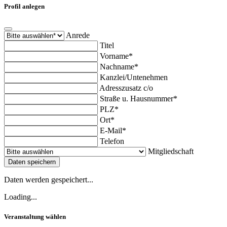
Profil anlegen
Anrede
Titel
Vorname*
Nachname*
Kanzlei/Untenehmen
Adresszusatz c/o
Straße u. Hausnummer*
PLZ*
Ort*
E-Mail*
Telefon
Mitgliedschaft
Daten speichern
Daten werden gespeichert...
Loading...
Veranstaltung wählen