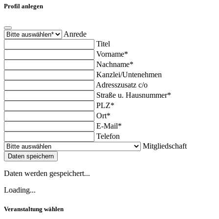
Profil anlegen
Anrede
Titel
Vorname*
Nachname*
Kanzlei/Untenehmen
Adresszusatz c/o
Straße u. Hausnummer*
PLZ*
Ort*
E-Mail*
Telefon
Mitgliedschaft
Daten speichern
Daten werden gespeichert...
Loading...
Veranstaltung wählen