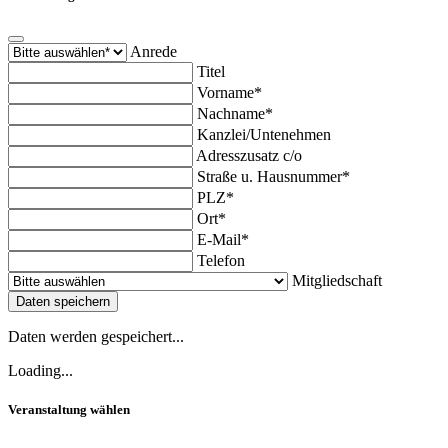
Anrede
Titel
Vorname*
Nachname*
Kanzlei/Untenehmen
Adresszusatz c/o
Straße u. Hausnummer*
PLZ*
Ort*
E-Mail*
Telefon
Mitgliedschaft
Daten speichern
Daten werden gespeichert...
Loading...
Veranstaltung wählen