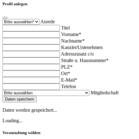
Profil anlegen
Anrede
Titel
Vorname*
Nachname*
Kanzlei/Untenehmen
Adresszusatz c/o
Straße u. Hausnummer*
PLZ*
Ort*
E-Mail*
Telefon
Mitgliedschaft
Daten speichern
Daten werden gespeichert...
Loading...
Veranstaltung wählen