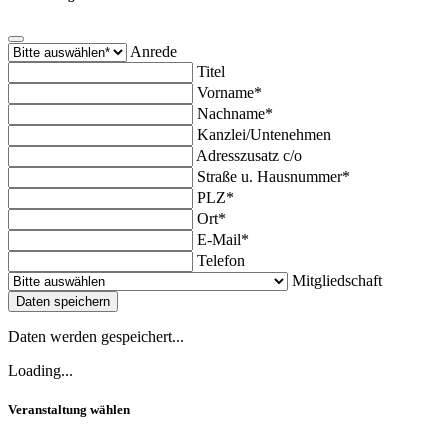
Anrede
Titel
Vorname*
Nachname*
Kanzlei/Untenehmen
Adresszusatz c/o
Straße u. Hausnummer*
PLZ*
Ort*
E-Mail*
Telefon
Mitgliedschaft
Daten speichern
Daten werden gespeichert...
Loading...
Veranstaltung wählen