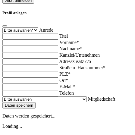
Jetzt anmelden
Profil anlegen
Anrede
Titel
Vorname*
Nachname*
Kanzlei/Untenehmen
Adresszusatz c/o
Straße u. Hausnummer*
PLZ*
Ort*
E-Mail*
Telefon
Mitgliedschaft
Daten speichern
Daten werden gespeichert...
Loading...