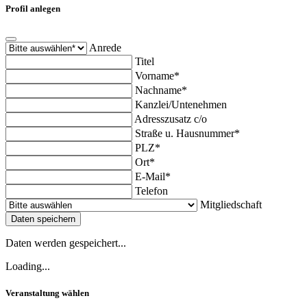
Profil anlegen
Anrede
Titel
Vorname*
Nachname*
Kanzlei/Untenehmen
Adresszusatz c/o
Straße u. Hausnummer*
PLZ*
Ort*
E-Mail*
Telefon
Mitgliedschaft
Daten speichern
Daten werden gespeichert...
Loading...
Veranstaltung wählen