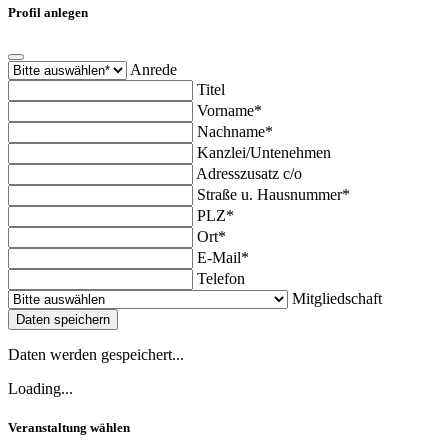
Profil anlegen
Anrede
Titel
Vorname*
Nachname*
Kanzlei/Untenehmen
Adresszusatz c/o
Straße u. Hausnummer*
PLZ*
Ort*
E-Mail*
Telefon
Mitgliedschaft
Daten speichern
Daten werden gespeichert...
Loading...
Veranstaltung wählen