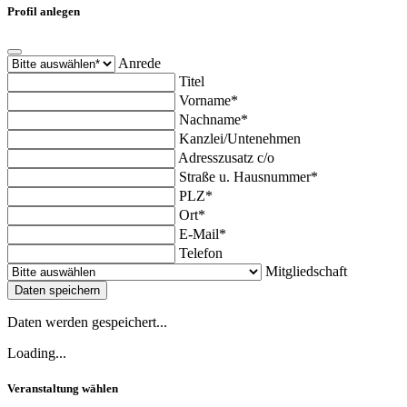
Profil anlegen
Anrede
Titel
Vorname*
Nachname*
Kanzlei/Untenehmen
Adresszusatz c/o
Straße u. Hausnummer*
PLZ*
Ort*
E-Mail*
Telefon
Mitgliedschaft
Daten speichern
Daten werden gespeichert...
Loading...
Veranstaltung wählen